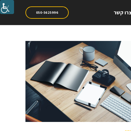
רו קשר
050-5625996