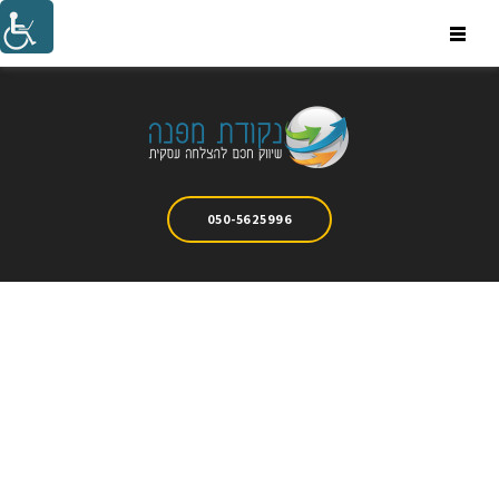
Ski
t
conten
050-5625996
POSTS
MODULE