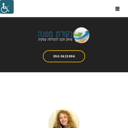
Ski
t
conten
050-5625996