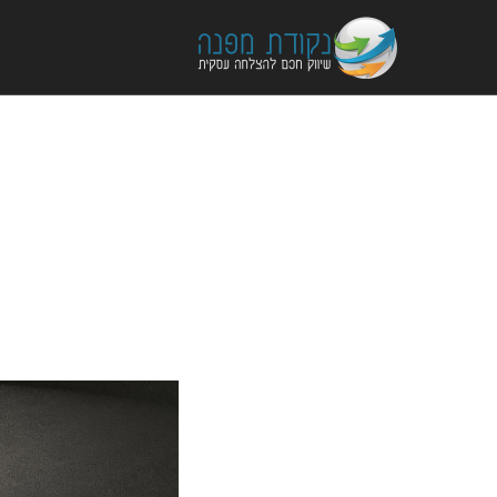
Ski
t
conten