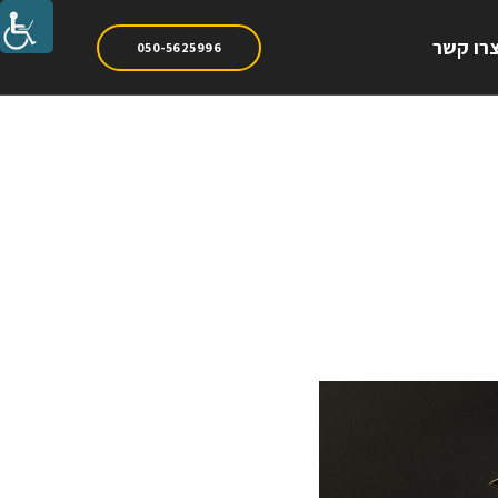
רו קשר
050-5625996